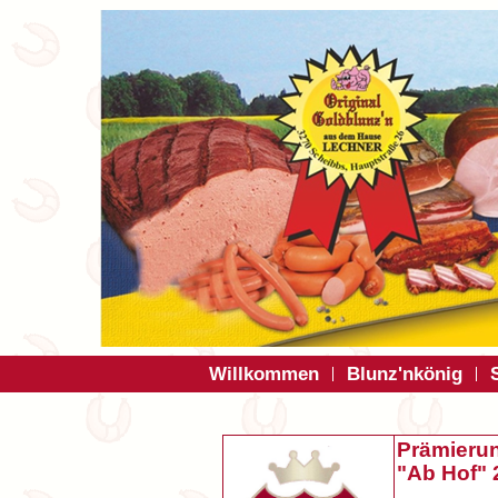
Willkommen
Blunz'nkönig
Prämieru
"Ab Hof" 