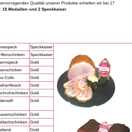
ervorragenden Qualität unserer Produkte erhielten wir bei 17
n:
15 Medaillen und 2 Speckkaiser
:
rreespeck
Speckkaiser
rillenschinken
Speckkaiser
auernspeck
Gold
iserschinken
Gold
so-Collo
Gold
ndnerfleisch
Gold
rschrohschinken
Gold
dersaft-
Gold
stazienschinken
Gold
noblachschinken
Gold
stland-
Gold