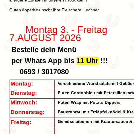
allergene Zutaten in unseren Produkten !
Guten Appetit wünscht Ihre Fleischerei Lechner
Montag 3. - Freitag
7.AUGUST 2026
Bestelle dein Menü
per Whats App bis
11 Uhr
!!!
0693 / 3017080
Montag:
Verschiedene Wurstsalate mit Gebäc
Dienstag:
Puten Cordonbleu mit Petersilienkarto
Mittwoch:
Puten Wrap mit Potato Dippers
Donnerstag:
Bauernbratl mit Erdäpfelknödel & Kra
Freitag:
Gemüselaibchen mit Kräutersauce & 