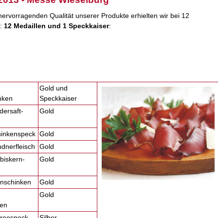
ervorragenden Qualität unserer Produkte erhielten wir bei 12
n:
12 Medaillen und 1 Speckkaiser
:
Gold und
nken
Speckkaiser
dersaft-
Gold
chinkenspeck
Gold
ndnerfleisch
Gold
rbiskern-
Gold
enschinken
Gold
Gold
ken
rreespeck
Silber