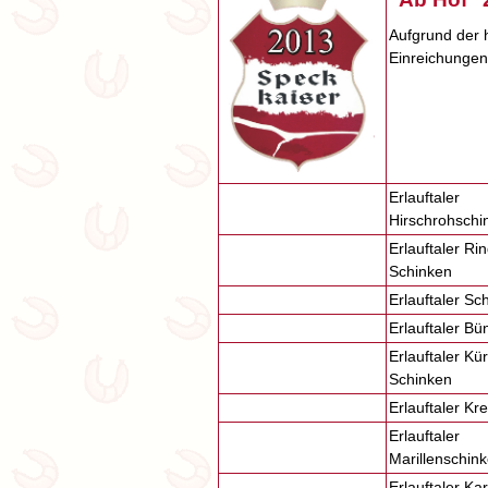
Aufgrund der h
Einreichunge
Erlauftaler
Hirschrohschi
Erlauftaler Rin
Schinken
Erlauftaler S
Erlauftaler Bü
Erlauftaler Kü
Schinken
Erlauftaler Kr
Erlauftaler
Marillenschin
Erlauftaler Ka