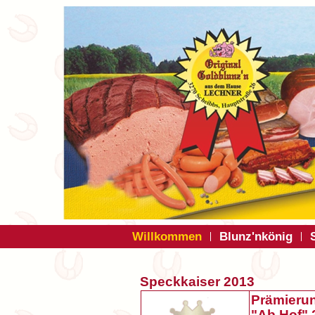
Willkommen
Blunz'nkönig
Speckkaiser 2013
Prämieru
"Ab Hof" 