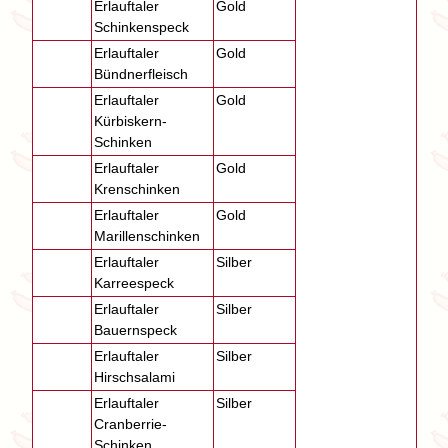
Erlauftaler
Gold
Schinkenspeck
Erlauftaler
Gold
Bündnerfleisch
Erlauftaler
Gold
Kürbiskern-
Schinken
Erlauftaler
Gold
Krenschinken
Erlauftaler
Gold
Marillenschinken
Erlauftaler
Silber
Karreespeck
Erlauftaler
Silber
Bauernspeck
Erlauftaler
Silber
Hirschsalami
Erlauftaler
Silber
Cranberrie-
Schinken