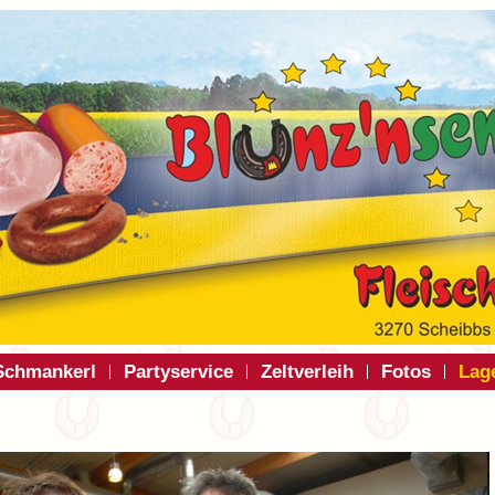
Schmankerl
Partyservice
Zeltverleih
Fotos
Lag