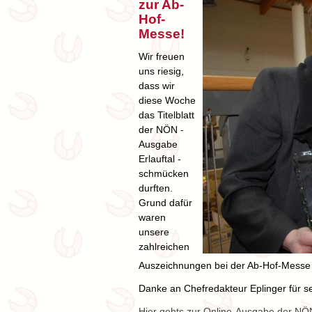
zur Ab-
Hof-
Messe!
Wir freuen
uns riesig,
dass wir
diese Woche
das Titelblatt
der NÖN -
Ausgabe
Erlauftal -
schmücken
durften.
Grund dafür
waren
unsere
zahlreichen
Auszeichnungen bei der Ab-Hof-Messe
Danke an Chefredakteur Eplinger für sei
Hier gehts zur Online-Ausgabe der NÖ