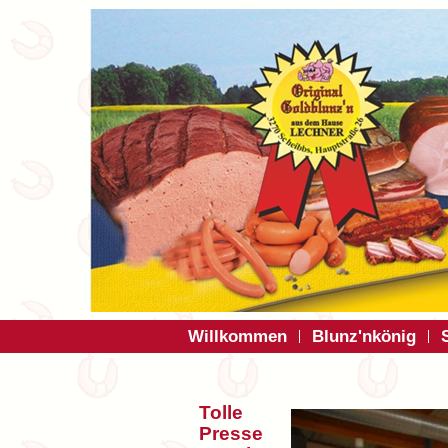
Willkommen
Blunz'nkönig
Tolle
Presse